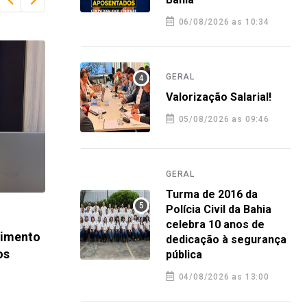
06/08/2026 as 10:34
GERAL
Valorização Salarial!
05/08/2026 as 09:46
GERAL
Turma de 2016 da
Polícia Civil da Bahia
JURÍDICO
JURÍ
celebra 10 anos de
dimento
Jurídico do Sindpoc garante vitória
Sind
dedicação à segurança
os
definitiva em ação coletiva da
esta
pública
GAPJ 5
3 j
04/08/2026 as 13:00
7 julho 2026 13:24