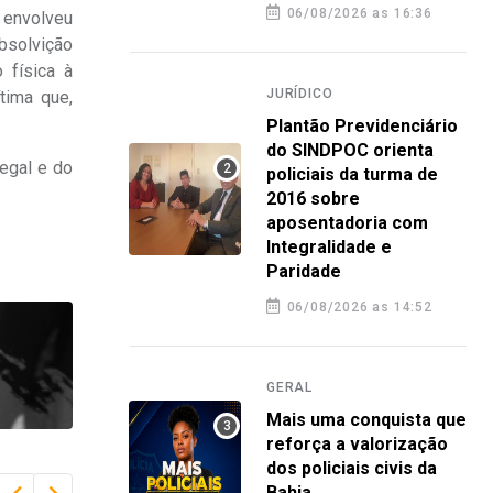
06/08/2026 as 16:36
 envolveu
absolvição
 física à
JURÍDICO
tima que,
Plantão Previdenciário
do SINDPOC orienta
egal e do
policiais da turma de
2016 sobre
aposentadoria com
Integralidade e
Paridade
06/08/2026 as 14:52
GERAL
Mais uma conquista que
reforça a valorização
dos policiais civis da
Bahia