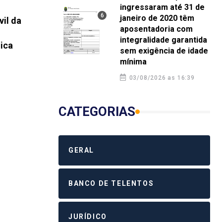
GERAL
GERA
ingressaram até 31 de
janeiro de 2020 têm
vil da
Plantão Previdenciário do SINDPOC
Poli
aposentadoria com
orienta policiais civis sobre as
o SI
integralidade garantida
ica
novas regras de aposentadoria
de d
sem exigência de idade
mínima
4 agosto 2026 10:20
4 a
03/08/2026 as 16:39
CATEGORIAS
GERAL
BANCO DE TELENTOS
JURÍDICO