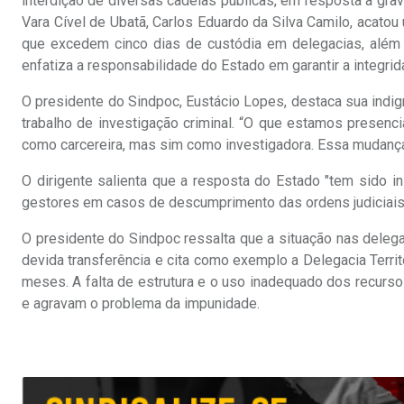
interdição de diversas cadeias públicas, em resposta à grav
Vara Cível de Ubatã, Carlos Eduardo da Silva Camilo, acatou
que excedem cinco dias de custódia em delegacias, além 
enfatiza a responsabilidade do Estado em garantir a integri
O presidente do Sindpoc, Eustácio Lopes, destaca sua indign
trabalho de investigação criminal. “O que estamos presencia
como carcereira, mas sim como investigadora. Essa mudança de
O dirigente salienta que a resposta do Estado "tem sido in
gestores em casos de descumprimento das ordens judiciais
O presidente do Sindpoc ressalta que a situação nas dele
devida transferência e cita como exemplo a Delegacia Terri
meses. A falta de estrutura e o uso inadequado dos recur
e agravam o problema da impunidade.