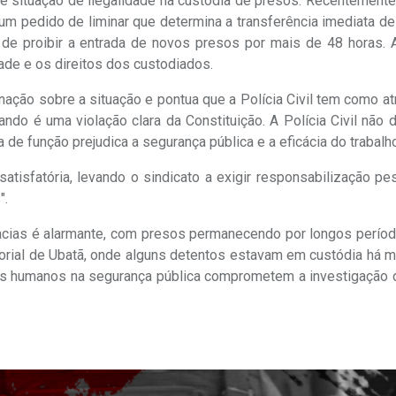
e situação de ilegalidade na custódia de presos. Recentemente,
 um pedido de liminar que determina a transferência imediata d
de proibir a entrada de novos presos por mais de 48 horas. 
dade e os direitos dos custodiados.
ação sobre a situação e pontua que a Polícia Civil tem como at
ndo é uma violação clara da Constituição. A Polícia Civil não 
 função prejudica a segurança pública e a eficácia do trabalho 
satisfatória, levando o sindicato a exigir responsabilização p
".
gacias é alarmante, com presos permanecendo por longos perío
torial de Ubatã, onde alguns detentos estavam em custódia há 
sos humanos na segurança pública comprometem a investigação 