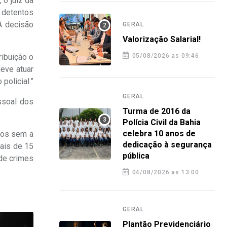
 o juiz da
e detentos
A decisão
GERAL
Valorização Salarial!
ribuição o
05/08/2026 as 09:46
deve atuar
policial.”
GERAL
essoal dos
Turma de 2016 da
Polícia Civil da Bahia
celebra 10 anos de
dos sem a
dedicação à segurança
mais de 15
pública
de crimes
04/08/2026 as 13:00
GERAL
Plantão Previdenciário