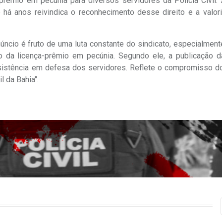
-prêmio em pecúnia para diversos servidores da Polícia Civil.
e há anos reivindica o reconhecimento desse direito e a valor
ncio é fruto de uma luta constante do sindicato, especialment
 da licença-prêmio em pecúnia. Segundo ele, a publicação da
ersistência em defesa dos servidores. Reflete o compromisso d
l da Bahia".