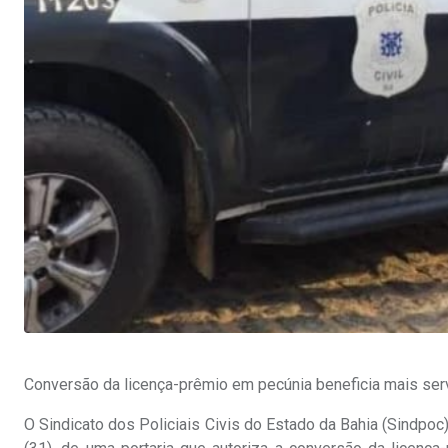
Conversão da licença-prêmio em pecúnia beneficia mais ser
O Sindicato dos Policiais Civis do Estado da Bahia (Sindpoc)