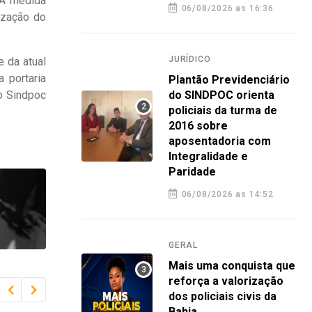
 A medida
06/08/2026 as 16:36
ização do
JURÍDICO
e da atual
 portaria
Plantão Previdenciário
o Sindpoc
do SINDPOC orienta
policiais da turma de
2016 sobre
aposentadoria com
Integralidade e
Paridade
06/08/2026 as 14:52
GERAL
Mais uma conquista que
reforça a valorização
dos policiais civis da
Bahia