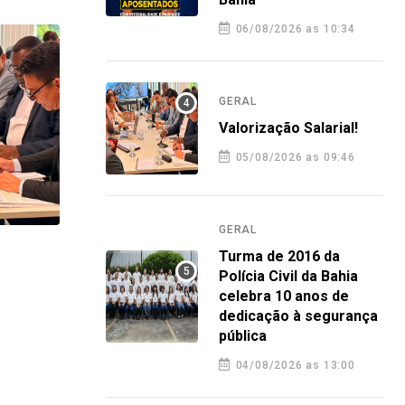
06/08/2026 as 10:34
GERAL
Valorização Salarial!
05/08/2026 as 09:46
GERAL
Turma de 2016 da
GERAL
GERA
Polícia Civil da Bahia
Turma de 2016 da Polícia Civil da
Plan
celebra 10 anos de
Bahia celebra 10 anos de
orie
dedicação à segurança
dedicação à segurança pública
nova
pública
4 agosto 2026 12:58
4 a
04/08/2026 as 13:00