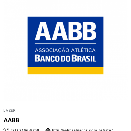
LAZER
AABB
(71) 2106-8250
http://aabbsalvador.com.br/site/