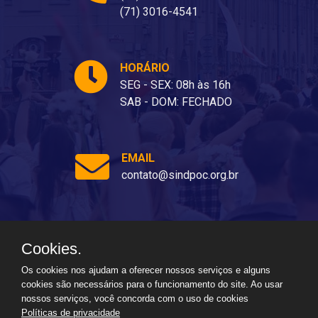
(71) 3016-4541
HORÁRIO
SEG - SEX: 08h às 16h
SAB - DOM: FECHADO
EMAIL
contato@sindpoc.org.br
Cookies.
Ladeira dos Barris, 80 - Barris, Salvador - BA, 40070-310
Os cookies nos ajudam a oferecer nossos serviços e alguns
cookies são necessários para o funcionamento do site. Ao usar
nossos serviços, você concorda com o uso de cookies
Políticas de privacidade