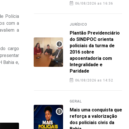
06/08/2026 as 16:36
e Polícia
dos com a
JURÍDICO
avaliem a
Plantão Previdenciário
do SINDPOC orienta
policiais da turma de
 do cargo
2016 sobre
presentar
aposentadoria com
 Bahia e,
Integralidade e
Paridade
06/08/2026 as 14:52
GERAL
Mais uma conquista que
reforça a valorização
dos policiais civis da
Bahia