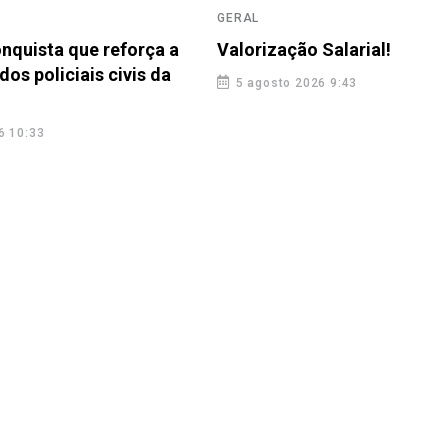
GERAL
nquista que reforça a
Valorização Salarial!
dos policiais civis da
5 agosto 2026 9:43
6 10:33