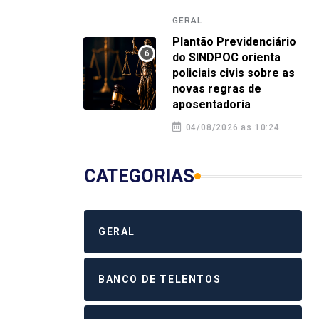
GERAL
GERA
GERAL
Turma de 2016 da Polícia Civil da
Plan
Plantão Previdenciário
Bahia celebra 10 anos de
orie
do SINDPOC orienta
dedicação à segurança pública
nova
policiais civis sobre as
novas regras de
4 agosto 2026 12:58
4 a
aposentadoria
04/08/2026 as 10:24
CATEGORIAS
GERAL
BANCO DE TELENTOS