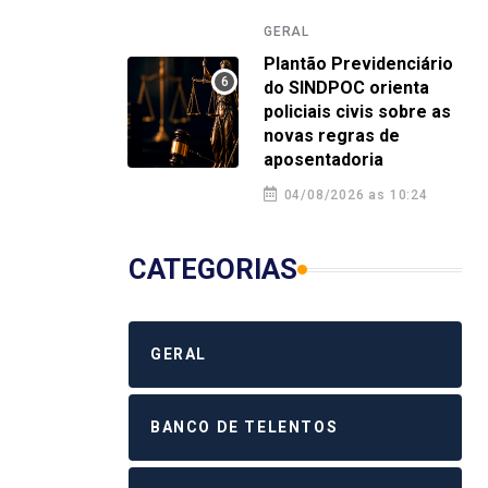
4 agosto 2026 12:58
4 a
GERAL
Plantão Previdenciário
do SINDPOC orienta
policiais civis sobre as
novas regras de
aposentadoria
04/08/2026 as 10:24
CATEGORIAS
GERAL
BANCO DE TELENTOS