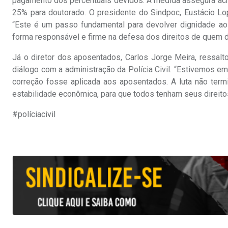
pagamento dos percentuais devidos. A medida assegura ac
25% para doutorado. O presidente do Sindpoc, Eustácio Lo
“Este é um passo fundamental para devolver dignidade a
forma responsável e firme na defesa dos direitos de quem de
Já o diretor dos aposentados, Carlos Jorge Meira, ressalt
diálogo com a administração da Polícia Civil. “Estivemos em
correção fosse aplicada aos aposentados. A luta não term
estabilidade econômica, para que todos tenham seus direito
#políciacivil