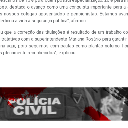
réscimos de 15% para quem possui especialização, 20% para m
pes, destaca o avanço como uma conquista importante para a c
os nossos colegas aposentados e pensionistas. Estamos ava
dicou a vida à segurança pública”, afirmou.
ou que a correção das titulações é resultado de um trabalho c
 tratativas com a superintendente Mariana Rosário para garanti
ina aqui, pois seguimos com pautas como plantão noturno, hor
s plenamente reconhecidos”, explicou.