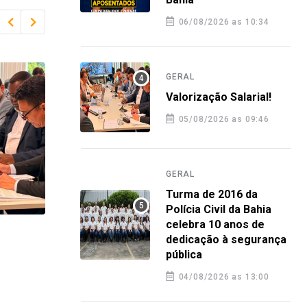
06/08/2026 as 10:34
GERAL
Valorização Salarial!
05/08/2026 as 09:46
GERAL
Turma de 2016 da
Polícia Civil da Bahia
celebra 10 anos de
GERAL
GERA
dedicação à segurança
pública
Turma de 2016 da Polícia Civil da
Plan
Bahia celebra 10 anos de
orie
04/08/2026 as 13:00
dedicação à segurança pública
nova