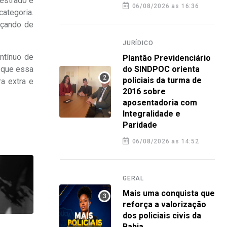
estrado e
06/08/2026 as 16:36
ategoria.
nçando de
JURÍDICO
ontínuo de
Plantão Previdenciário
r que essa
do SINDPOC orienta
policiais da turma de
a extra e
2016 sobre
aposentadoria com
Integralidade e
Paridade
06/08/2026 as 14:52
GERAL
Mais uma conquista que
reforça a valorização
dos policiais civis da
Bahia