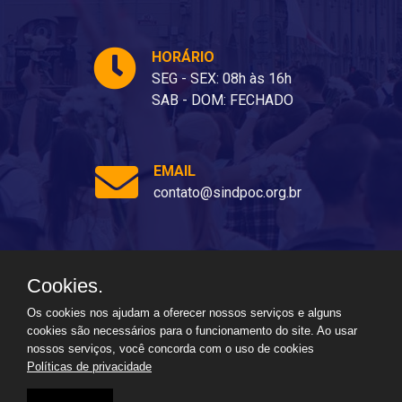
HORÁRIO
SEG - SEX: 08h às 16h
SAB - DOM: FECHADO
EMAIL
contato@sindpoc.org.br
Cookies.
Ladeira dos Barris, 80 - Barris, Salvador - BA, 40070-310
Os cookies nos ajudam a oferecer nossos serviços e alguns
cookies são necessários para o funcionamento do site. Ao usar
nossos serviços, você concorda com o uso de cookies
Políticas de privacidade