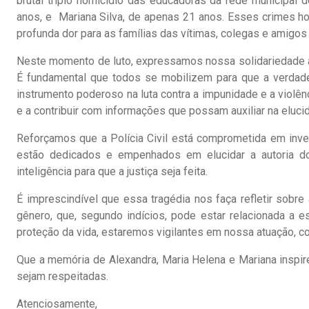
brutal triplo homicídio das educadoras da rede municipal 
anos, e Mariana Silva, de apenas 21 anos. Esses crimes
profunda dor para as famílias das vítimas, colegas e amig
Neste momento de luto, expressamos nossa solidariedade à
É fundamental que todos se mobilizem para que a verdad
instrumento poderoso na luta contra a impunidade e a violên
e a contribuir com informações que possam auxiliar na eluci
Reforçamos que a Polícia Civil está comprometida em inve
estão dedicados e empenhados em elucidar a autoria do
inteligência para que a justiça seja feita.
É imprescindível que essa tragédia nos faça refletir sobr
gênero, que, segundo indícios, pode estar relacionada a 
proteção da vida, estaremos vigilantes em nossa atuação, c
Que a memória de Alexandra, Maria Helena e Mariana inspire
sejam respeitadas.
Atenciosamente,