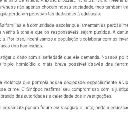
de ensino de Ilhéus, Alexandra Suzart, 45 anos, Maria Helena 
 horrendos não apenas chocam nossa sociedade, mas também t
os que perderam pessoas tão dedicadas à educação.
s famílias e à comunidade escolar que lamentam as perdas irre
e venha à tona e que os responsáveis sejam punidos. A denú
cia. Por isso, incentivamos a população a colaborar com as inv
dação dos homicídios.
stigar o caso com a seriedade que ele demanda. Nossos polici
 triplo homicídio o mais breve possível através das ferra
e a violência que permeia nossa sociedade, especialmente a vi
esse crime. O Sindpoc reafirma seu compromisso com a justiç
obrando das autoridades a celeridade das investigações.
 nossa luta por um futuro mais seguro e justo, onde a educaçã