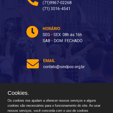
(71)9967-02268
(71) 3016-4541
HORÁRIO
SEG - SEX: 08h às 16h
SAB - DOM: FECHADO
EMAIL
contato@sindpoc.org.br
Cookies.
Ladeira dos Barris, 80 - Barris, Salvador - BA, 40070-310
Os cookies nos ajudam a oferecer nossos serviços e alguns
cookies são necessários para o funcionamento do site. Ao usar
nossos serviços, você concorda com o uso de cookies