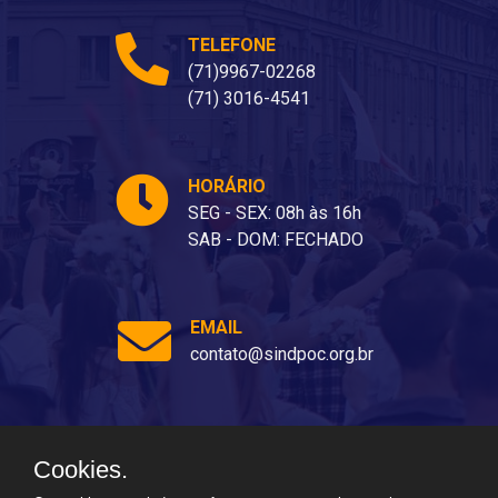
TELEFONE
(71)9967-02268
(71) 3016-4541
HORÁRIO
SEG - SEX: 08h às 16h
SAB - DOM: FECHADO
EMAIL
contato@sindpoc.org.br
Cookies.
Ladeira dos Barris, 80 - Barris, Salvador - BA, 40070-310